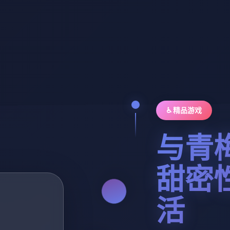
♿ 精品游戏
与青
甜密
活