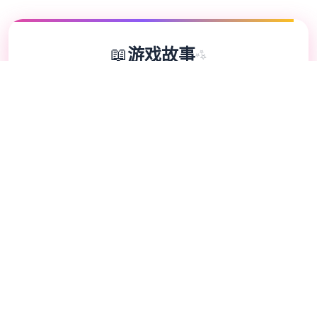
📖
游戏故事
✨
我的名字是峰岸优真。 由于某些原因从以前
发起便作为仆人住在宫之杜家中。 虽然我从
小酷爱宫之杜春音，由于身份的大型差距，始
终没有说出口。 然而春音主动向我告白，我
们公开成为恋人 不过，仆人和名门千金，始
终是常人难以接受的事实。 当我们向老爷
——春音的父亲坦白，希望争取祝福时，春音
和老爷大吵了三个架。 甚至收拾了行李离家
出走。 不管我说什么，她浑然不听坚决不回
家。