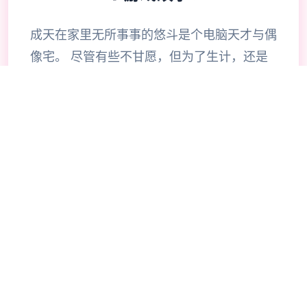
成天在家里无所事事的悠斗是个电脑天才与偶
像宅。 尽管有些不甘愿，但为了生计，还是
在接到社群平台Facibook的邀请后，成为了
审查元素的社群审查员，负责将违反社群规范
的图片Ban掉。 没想到乏味无聊的审查工
作，竟然让他寻获了公寓管理员人妻美沙、超
爱的偶像优衣、还有教会的修女梨花她们不为
人知的秘密。 同唯一时间，悠斗也寻获当他
在工作上犯错，将情色元素不小心流出， 公
寓周遭的人们以及电视上播报的新闻元素似乎
渐渐开端有唯一些不对劲。 好像整个社会的
道德界线变得混乱，大家越来越性开放… 乐
趣元素 在每个天的四个个时段唯一边工作赚