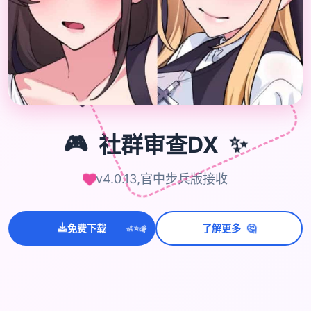

🎮
🎮
社群审查DX
✨
v4.0.13,官中步兵版接收
💫
🤔
✨
免费下载
了解更多
⭐