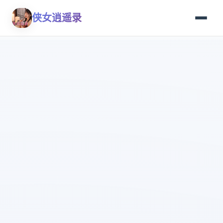
侠女逍遥录