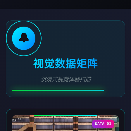
🔔
视觉数据矩阵
沉浸式视觉体验扫描
DATA-01