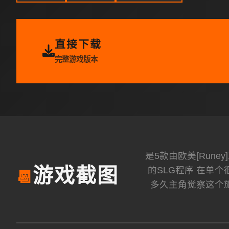
直接下载
完整游戏版本
是5款由欧美[Run
的SLG程序 在单
游戏截图
📆
多久主角觉察这个