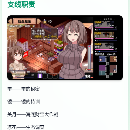
支线职责
雫——雫的秘密
镜——镜的特训
美月——海底财宝大作战
凉花——生态调查