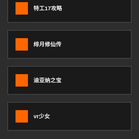
特工17攻略
绯月修仙传
迪亚纳之宝
vr少女