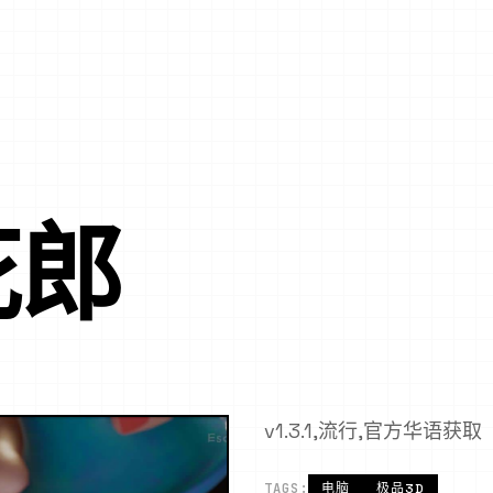
花郎
v1.3.1,流行,官方华语获取
TAGS:
电脑
极品3D