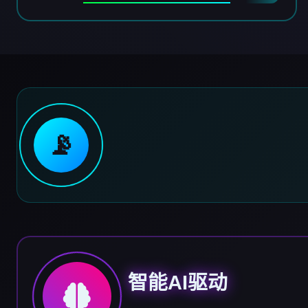
📡
智能AI驱动