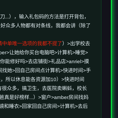
刀...），输入礼包码的方法是打开背包，
，好众多人物都有对条线，我都会讲（除了
情中单唯一选项的我都不提了
）>出学校去
ber>让她给你买台电脑吧>计算机>睡觉>
你能修好吗>去店铺街>礼品店>anriel>摸
a房间找她>回自己房间点计算机>快进时间>手
，所以休息能各资源加10）>快进时间
方法有很众多，搞卫生，去医院卖蝌蚪，校长
好榜样...）>窗户>amber房间找妈
望远镜和睡衣>回家回自己房间>计算机>去后