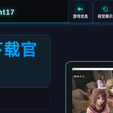
🔑
🧻
t17
游戏信息
视觉展示
下载官
7