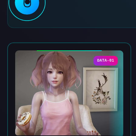
🖲️
DATA-01