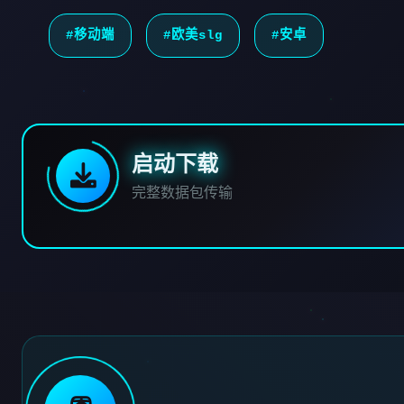
#移动端
#欧美slg
#安卓
启动下载
完整数据包传输