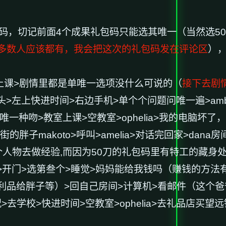
码，切记前面4个成果礼包码只能选其唯一（当然选50
多数人应该都有，我会把这次的礼包码发在评论区
）
上课>剧情里都是单唯一选项没什么可说的（
接下去剧
话>摸头>左上快进时间>右边手机>单个个问题问唯一遍>am
唯一种吻>教室上课>空教室>ophelia>我的电脑坏了，
的胖子makoto>呼叫>amelia>对话完回家>dan
人物去做经验,而因为50刀的礼包码里有特工的藏身处
a房间>开门>选第叁个>睡觉>妈妈能给我钱吗（赚钱的
给胖子等）>回自己房间>计算机>看邮件（这个爸爸真是
>去学校>快进时间>空教室>ophelia>去礼品店买