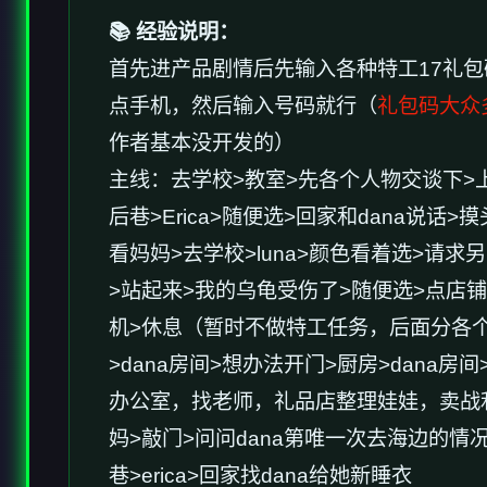
📚 经验说明：
首先进产品剧情后先输入各种特工17礼包
点手机，然后输入号码就行（
礼包码大众
作者基本没开发的）
主线：去学校>教室>先各个人物交谈下>
后巷>Erica>随便选>回家和dana说
看妈妈>去学校>luna>颜色看着选>请求另
>站起来>我的乌龟受伤了>随便选>点店铺街
机>休息（暂时不做特工任务，后面分各个
>dana房间>想办法开门>厨房>dan
办公室，找老师，礼品店整理娃娃，卖战利品
妈>敲门>问问dana第唯一次去海边的情况
巷>erica>回家找dana给她新睡衣